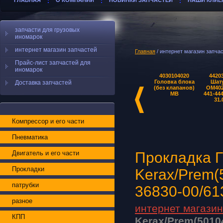
ГЛАВНАЯ
О КОМПАНИИ
НОВИНКИ ЗАПЧАСТЕЙ
НАШИ КЛИЕ
запчасти для грузовых
иномарок
интернет магазин запчастей
Главная
/ интернет
Прайс-лист запчастей для
иномарок
насос
отопитель
4030301405
4030104020
4420
Доставка запчастей
циркуляционный
салона
Маховик 420
Головка блока
Шат
мм. МВ
(без клапанов)
OM402
MB
441-444
31.
Компрессор и его части
Пневматика
Двигатель и его части
Прокладка 
Прокладки
Kerax/Prem(
патрубки
36830-00/61
разное
интернет магазин
КПП